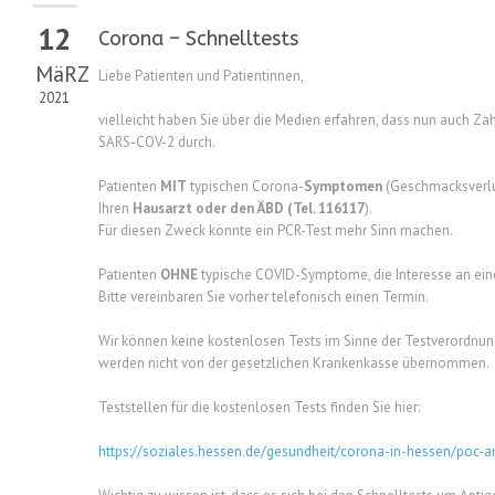
12
Corona – Schnelltests
MäRZ
Liebe Patienten und Patientinnen,
2021
vielleicht haben Sie über die Medien erfahren, dass nun auch Za
SARS-COV-2 durch.
Patienten
MIT
typischen Corona-
Symptomen
(Geschmacksverlust
Ihren
Hausarzt oder den ÄBD (Tel. 116117
).
Für diesen Zweck könnte ein PCR-Test mehr Sinn machen.
Patienten
OHNE
typische COVID-Symptome, die Interesse an ein
Bitte vereinbaren Sie vorher telefonisch einen Termin.
Wir können keine kostenlosen Tests im Sinne der Testverordnung 
werden nicht von der gesetzlichen Krankenkasse übernommen.
Teststellen für die kostenlosen Tests finden Sie hier:
https://soziales.hessen.de/gesundheit/corona-in-hessen/poc-a