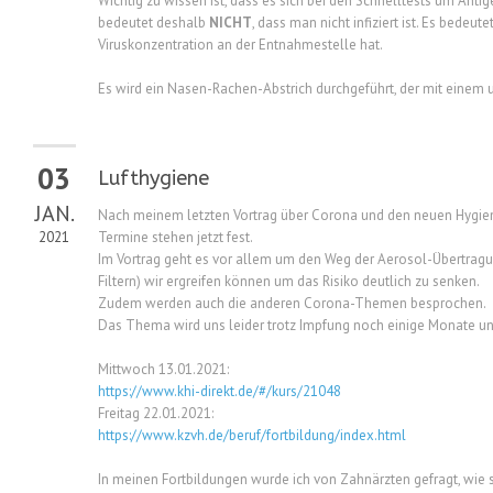
Wichtig zu wissen ist, dass es sich bei den Schnelltests um Anti
bedeutet deshalb
NICHT
, dass man nicht infiziert ist. Es bede
Viruskonzentration an der Entnahmestelle hat.
Es wird ein Nasen-Rachen-Abstrich durchgeführt, der mit eine
03
Lufthygiene
JAN.
Nach meinem letzten Vortrag über Corona und den neuen Hygiene
2021
Termine stehen jetzt fest.
Im Vortrag geht es vor allem um den Weg der Aerosol-Übertragu
Filtern) wir ergreifen können um das Risiko deutlich zu senken.
Zudem werden auch die anderen Corona-Themen besprochen.
Das Thema wird uns leider trotz Impfung noch einige Monate un
Mittwoch 13.01.2021:
https://www.khi-direkt.de/#/kurs/21048
Freitag 22.01.2021:
https://www.kzvh.de/beruf/fortbildung/index.html
In meinen Fortbildungen wurde ich von Zahnärzten gefragt, wie s