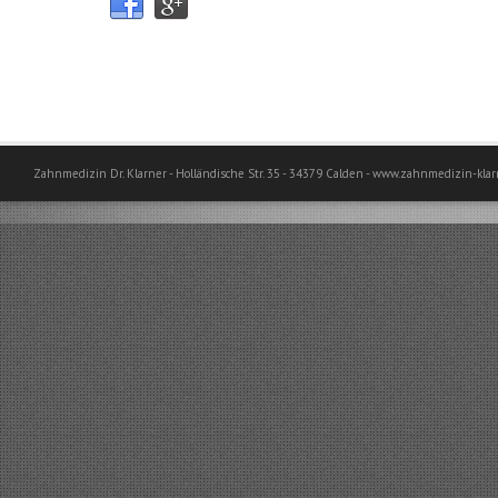
Zahnmedizin Dr. Klarner - Holländische Str. 35 - 34379 Calden - www.zahnmedizin-klar