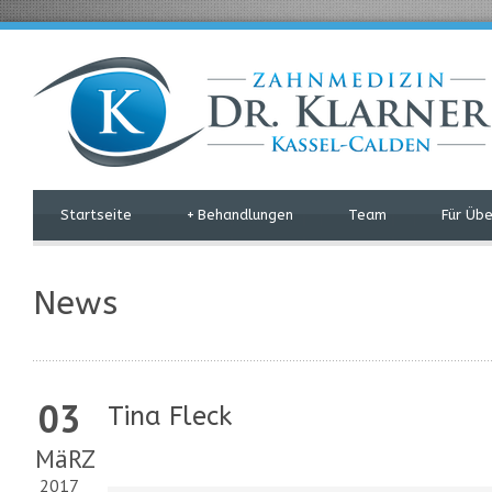
Startseite
+
Behandlungen
Team
Für Üb
News
03
Tina Fleck
MäRZ
2017