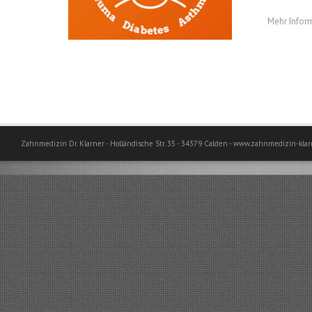
Mehr Infor
Zahnmedizin Dr. Klarner - Holländische Str. 35 - 34379 Calden - www.zahnmedizin-klar