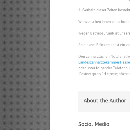
Außerhalb dieser Zeiten besteh
Wir wünschen Ihnen ein schönes
Wegen Betriebsurlaub ist unse
An diesem Brückentag ist ein zah
Den zahnärztlichen Notdienst k
Landeszahnärztekammer Hesse
oder unter folgender Telefonnu
(Festnetzpreis 14 ct/min; höchs
About the Author
Social Media