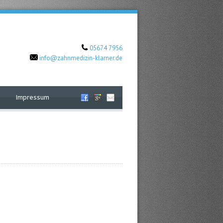
05674 7956
info@zahnmedizin-klarner.de
Impressum