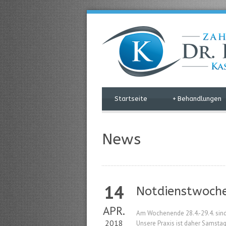
Startseite
+
Behandlungen
News
14
Notdienstwoch
APR.
Am Wochenende 28.4.-29.4. sind 
2018
Unsere Praxis ist daher Samstag