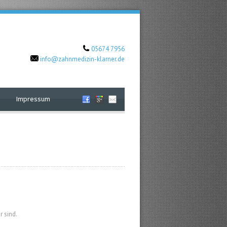
05674 7956
info@zahnmedizin-klarner.de
Impressum
r sind.