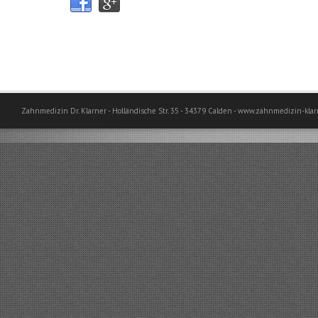
Zahnmedizin Dr. Klarner - Holländische Str. 35 - 34379 Calden - www.zahnmedizin-klar