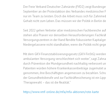
Der Freie Verband Deutscher Zahnärzte (FVDZ) zeigt Bundesgesu
September an der Protestaktion des Verbandes medizinischer F
nur im Team zu leisten. Doch die Arbeit muss sich für Zahnmed
Gehalt nicht zum Leben. Das müssen wir der Politik in Berlin de
Seit 2022 gehen Vertreter aller medizinischen Fachbereiche au
stehen alle Praxen vor denselben Herausforderungen: Fachkräf
Versorgungszentren in der Hand Rendite fokussierter Kapitalg
Niedergelassene nicht standhalten, wenn die Politik nicht gege
Mit dem GKV-Finanzstabilisierungsgesetz (GKV-FinStG) werden z
ambulanten Versorgung verschlechtert sich weiter“, sagt Zahnar
durch Prävention die Mundgesundheit nachhaltig verbessert un
Patienten würden höhere Krankenkassenbeiträge zugemutet und
genommen, ihre Beschäftigten angemessen zu bezahlen. Schrader
der Gesundheitsberufe und zur Fachkräftesicherung ist ein Lip
Therapiewahl – das ist die Realität.“
https://www.vmf-online.de/mfa/mfa-aktionen/rote-karte